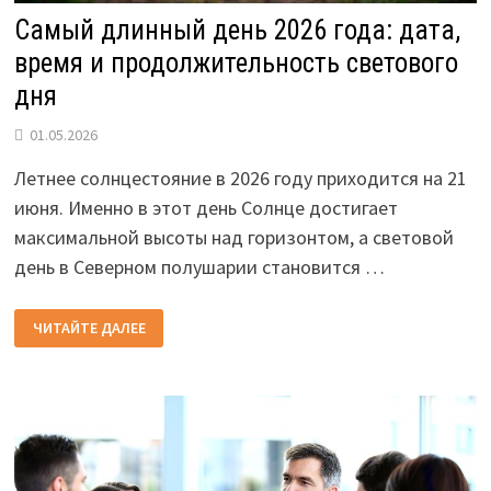
Самый длинный день 2026 года: дата,
время и продолжительность светового
дня
01.05.2026
Летнее солнцестояние в 2026 году приходится на 21
июня. Именно в этот день Солнце достигает
максимальной высоты над горизонтом, а световой
день в Северном полушарии становится …
САМЫЙ
ЧИТАЙТЕ ДАЛЕЕ
ДЛИННЫЙ
ДЕНЬ
2026
ГОДА:
ДАТА,
ВРЕМЯ
И
ПРОДОЛЖИТЕЛЬНОСТЬ
СВЕТОВОГО
ДНЯ