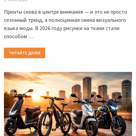
Принты снова в центре внимания — и это не просто
сезонный тренд, а полноценная смена визуального
языка моды. В 2026 году рисунки на ткани стали
способом …
УЗОР
ЧИТАЙТЕ ДАЛЕЕ
НА
ОДЕЖДЕ:
МОДА
НА
ТКАНИ
С
ПРИНТАМИ
В
2026
ГОДУ