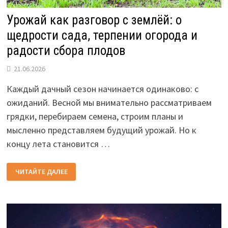
Урожай как разговор с землёй: о
щедрости сада, терпении огорода и
радости сбора плодов
21.06.2026
Каждый дачный сезон начинается одинаково: с
ожиданий. Весной мы внимательно рассматриваем
грядки, перебираем семена, строим планы и
мысленно представляем будущий урожай. Но к
концу лета становится …
УРОЖАЙ
ЧИТАЙТЕ ДАЛЕЕ
КАК
РАЗГОВОР
С
ЗЕМЛЁЙ:
О
ЩЕДРОСТИ
САДА,
ТЕРПЕНИИ