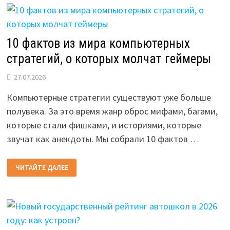
ЗАЧЕМ
ОН
НУЖЕН
И
ЧТО
ПРОВЕРЯЮТ
10 фактов из мира компьютерных
стратегий, о которых молчат геймеры
27.07.2026
Компьютерные стратегии существуют уже больше
полувека. За это время жанр оброс мифами, багами,
которые стали фишками, и историями, которые
звучат как анекдоты. Мы собрали 10 фактов …
10
ЧИТАЙТЕ ДАЛЕЕ
ФАКТОВ
ИЗ
МИРА
КОМПЬЮТЕРНЫХ
СТРАТЕГИЙ,
О
КОТОРЫХ
МОЛЧАТ
ГЕЙМЕРЫ