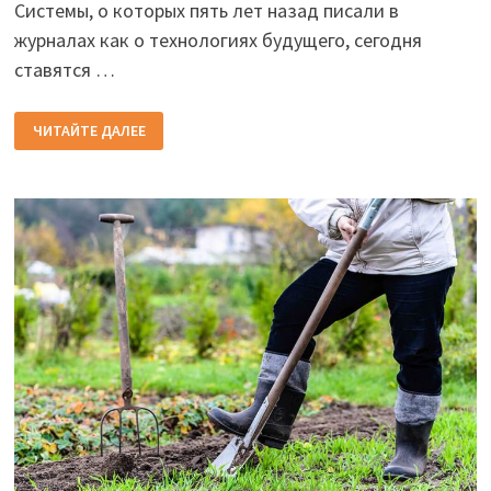
Системы, о которых пять лет назад писали в
журналах как о технологиях будущего, сегодня
ставятся …
ЧТО
ЧИТАЙТЕ ДАЛЕЕ
ПОД
КАПОТОМ
У
БЕЗОПАСНОСТИ:
ТРЕНДЫ
АВТОМОБИЛЬНОЙ
ЗАЩИТЫ
В
2026
ГОДУ