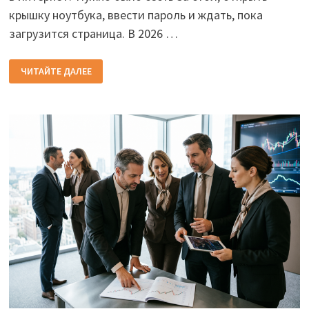
крышку ноутбука, ввести пароль и ждать, пока
загрузится страница. В 2026 …
10
ЧИТАЙТЕ ДАЛЕЕ
ФАКТОВ
О
СЕТИ
2026
ГОДА:
КОГДА
ИНТЕРНЕТ
СТАЛ
НЕВИДИМЫМ