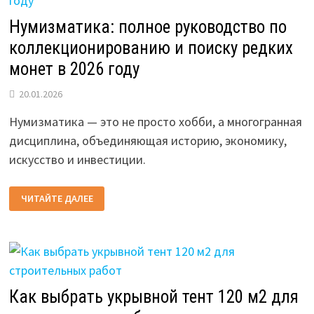
Нумизматика: полное руководство по
коллекционированию и поиску редких
монет в 2026 году
20.01.2026
Нумизматика — это не просто хобби, а многогранная
дисциплина, объединяющая историю, экономику,
искусство и инвестиции.
НУМИЗМАТИКА:
ЧИТАЙТЕ ДАЛЕЕ
ПОЛНОЕ
РУКОВОДСТВО
ПО
КОЛЛЕКЦИОНИРОВАНИЮ
И
ПОИСКУ
РЕДКИХ
МОНЕТ
В
2026
Как выбрать укрывной тент 120 м2 для
ГОДУ