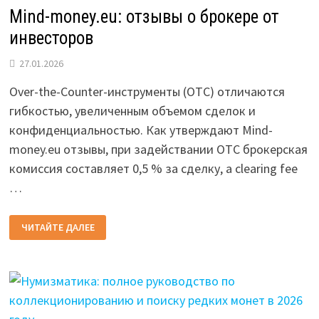
Mind-money.eu: отзывы о брокере от
инвесторов
27.01.2026
Over-the-Counter-инструменты (OTC) отличаются
гибкостью, увеличенным объемом сделок и
конфиденциальностью. Как утверждают Mind-
money.eu отзывы, при задействании OTC брокерская
комиссия составляет 0,5 % за сделку, а clearing fee
…
MIND-
ЧИТАЙТЕ ДАЛЕЕ
MONEY.EU:
ОТЗЫВЫ
О
БРОКЕРЕ
ОТ
ИНВЕСТОРОВ