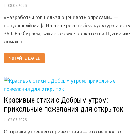
08.07.2026
«Разработчиков нельзя оценивать опросами» —
популярный миф. На деле peer-review культура и есть
360. Разбираем, какие сервисы ложатся на IT, а какие
ломают
ОЦЕНКА
ЧИТАЙТЕ ДАЛЕЕ
360
В
IT:
КАК
ВЫБРАТЬ
СЕРВИС
ДЛЯ
КОМАНД
РАЗРАБОТКИ
Красивые стихи с Добрым утром:
прикольные пожелания для открыток
02.07.2026
Отправка утреннего приветствия — это не просто