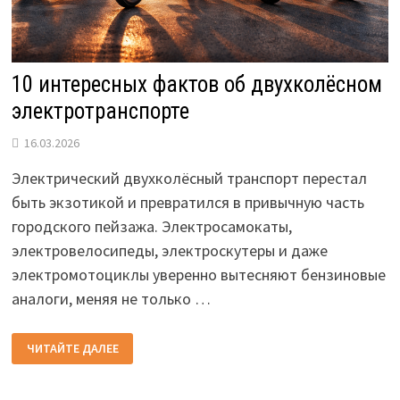
10 интересных фактов об двухколёсном
электротранспорте
16.03.2026
Электрический двухколёсный транспорт перестал
быть экзотикой и превратился в привычную часть
городского пейзажа. Электросамокаты,
электровелосипеды, электроскутеры и даже
электромотоциклы уверенно вытесняют бензиновые
аналоги, меняя не только …
10
ЧИТАЙТЕ ДАЛЕЕ
ИНТЕРЕСНЫХ
ФАКТОВ
ОБ
ДВУХКОЛЁСНОМ