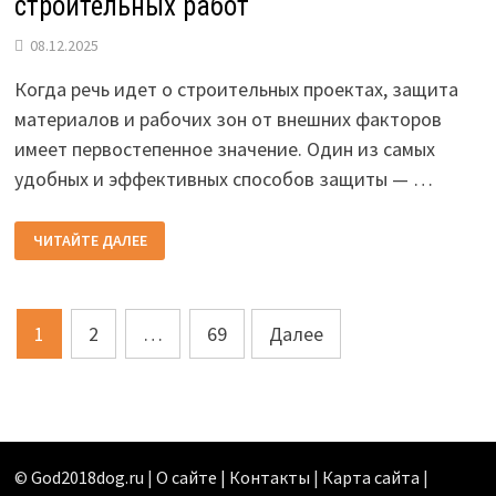
строительных работ
08.12.2025
Когда речь идет о строительных проектах, защита
материалов и рабочих зон от внешних факторов
имеет первостепенное значение. Один из самых
удобных и эффективных способов защиты — …
КАК
ЧИТАЙТЕ ДАЛЕЕ
ВЫБРАТЬ
УКРЫВНОЙ
ТЕНТ
120
М2
Пагинация
ДЛЯ
1
2
…
69
Далее
СТРОИТЕЛЬНЫХ
РАБОТ
записей
©
God2018dog.ru
|
О сайте | Контакты
|
Карта сайта
|