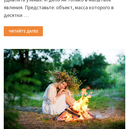
явления. Представьте: объект, масса которого в
десятки …
ТАЙНА,
ЧИТАЙТЕ ДАЛЕЕ
КОТОРАЯ
ДО
СИХ
ПОР
НЕ
РАСКРЫТА:
КАК
НА
САМОМ
ДЕЛЕ
ВЗРЫВАЮТСЯ
СВЕРХНОВЫЕ?