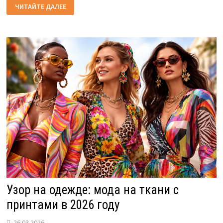
КАК
ЧИТАЙТЕ ДАЛЕЕ
ВЫБРАТЬ
ЮРИСТА
ПО
ЗАЩИТЕ
АВТОРСКИХ
ПРАВ
Узор на одежде: мода на ткани с
принтами в 2026 году
26.03.2026