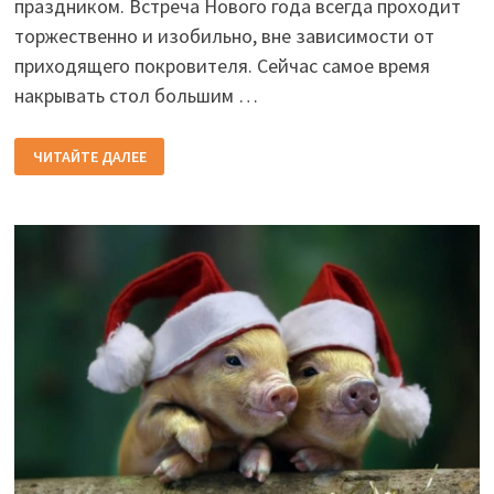
праздником. Встреча Нового года всегда проходит
торжественно и изобильно, вне зависимости от
приходящего покровителя. Сейчас самое время
накрывать стол большим …
ПРИКОЛЬНЫЕ
ЧИТАЙТЕ ДАЛЕЕ
ТОСТЫ
НА
НОВЫЙ
ГОД
В
СТИХАХ
И
ПРОЗЕ:
ПРИКОЛЬНЫЕ
И
ОРИГИНАЛЬНЫЕ