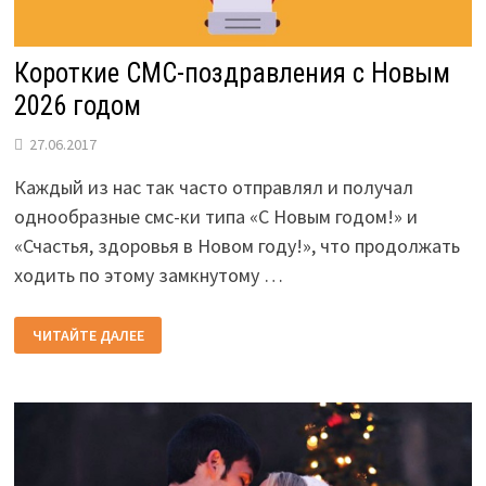
Короткие СМС-поздравления с Новым
2026 годом
27.06.2017
Каждый из нас так часто отправлял и получал
однообразные смс-ки типа «С Новым годом!» и
«Счастья, здоровья в Новом году!», что продолжать
ходить по этому замкнутому …
КОРОТКИЕ
ЧИТАЙТЕ ДАЛЕЕ
СМС-
ПОЗДРАВЛЕНИЯ
С
НОВЫМ
2026
ГОДОМ