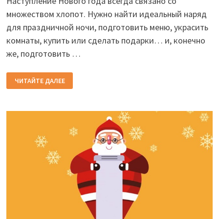
Наступление Нового года всегда связано со
множеством хлопот. Нужно найти идеальный наряд
для праздничной ночи, подготовить меню, украсить
комнаты, купить или сделать подарки… и, конечно
же, подготовить …
КРАСИВЫЕ
ЧИТАЙТЕ ДАЛЕЕ
СТИХИ
С
НОВЫМ
2026
ГОДОМ