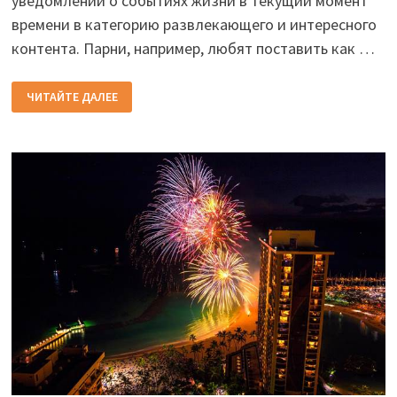
уведомлений о событиях жизни в текущий момент
времени в категорию развлекающего и интересного
контента. Парни, например, любят поставить как …
ПРИКОЛЬНЫЕ
ЧИТАЙТЕ ДАЛЕЕ
НОВОГОДНИЕ
СТАТУСЫ
2026
ГОДА