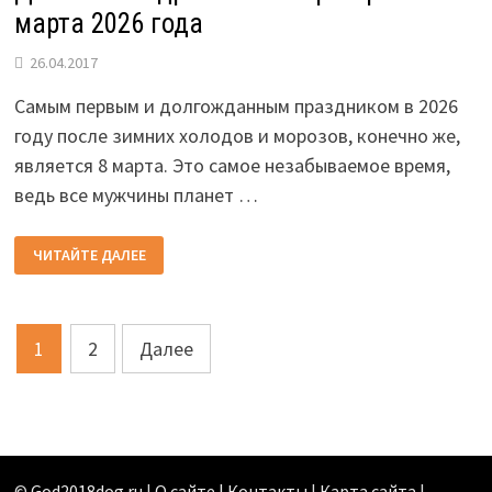
марта 2026 года
26.04.2017
Самым первым и долгожданным праздником в 2026
году после зимних холодов и морозов, конечно же,
является 8 марта. Это самое незабываемое время,
ведь все мужчины планет …
ДЕЛОВОЕ
ЧИТАЙТЕ ДАЛЕЕ
ПОЗДРАВЛЕНИЕ
ПАРТНЁРАМ
С
8
МАРТА
Пагинация
2026
1
2
Далее
ГОДА
записей
©
God2018dog.ru
|
О сайте | Контакты
|
Карта сайта
|