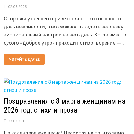
02.07.2026
Отправка утреннего приветствия — это не просто
дань вежливости, а возможность задать человеку
эмоциональный настрой на весь день. Когда вместо
сухого «Доброе утро» приходит стихотворение — …
КРАСИВЫЕ
ЧИТАЙТЕ ДАЛЕЕ
СТИХИ
С
ДОБРЫМ
УТРОМ:
ПРИКОЛЬНЫЕ
ПОЖЕЛАНИЯ
ДЛЯ
ОТКРЫТОК
Поздравления с 8 марта женщинам на
2026 год: стихи и проза
27.02.2018
На календаре уже весна! Несмотря на то, что зима