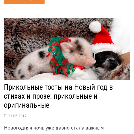
В
СТИХАХ
ДЛЯ
МУЖА
НА
НОВЫЙ
ГОД
Прикольные тосты на Новый год в
стихах и прозе: прикольные и
оригинальные
23.06.2017
Новогодняя ночь уже давно стала важным