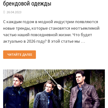
брендовой одежды
26.04.2023
С каждым годом в модной индустрии появляются
новые тренды, которые становятся неотъемлемой
частью нашей повседневной жизни. Что будет
актуально в 2026 году? В этой статье мы …
10
ЧИТАЙТЕ ДАЛЕЕ
МОДНЫХ
ТРЕНДОВ
2026
ГОДА:
ВЫБОР
БРЕНДОВОЙ
ОДЕЖДЫ