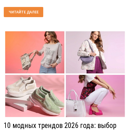
ТРЕНДЫ
ЧИТАЙТЕ ДАЛЕЕ
В
ДИЗАЙНЕ
ЗОНТОВ
С
ЛОГОТИПОМ
2026
ГОДА
10 модных трендов 2026 года: выбор