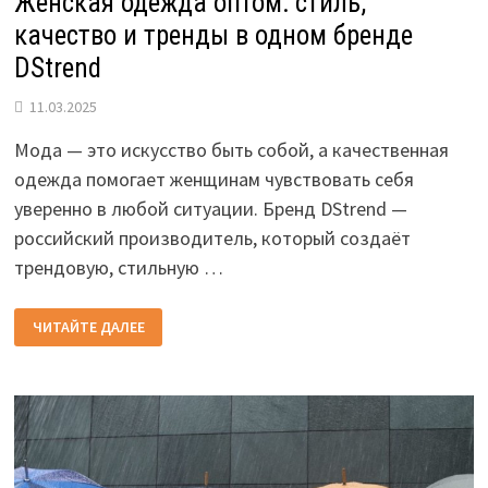
Женская одежда оптом: стиль,
качество и тренды в одном бренде
DStrend
11.03.2025
Мода — это искусство быть собой, а качественная
одежда помогает женщинам чувствовать себя
уверенно в любой ситуации. Бренд DStrend —
российский производитель, который создаёт
трендовую, стильную …
ЖЕНСКАЯ
ЧИТАЙТЕ ДАЛЕЕ
ОДЕЖДА
ОПТОМ:
СТИЛЬ,
КАЧЕСТВО
И
ТРЕНДЫ
В
ОДНОМ
БРЕНДЕ
DSTREND