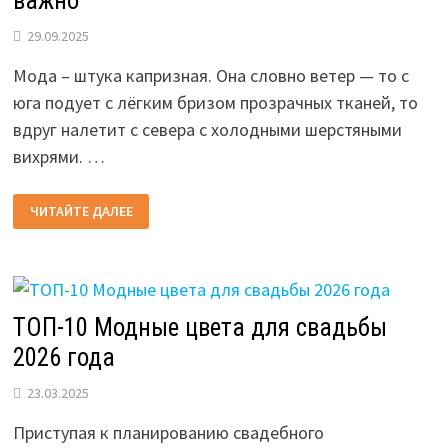
важно
29.09.2025
Мода – штука капризная. Она словно ветер — то с
юга подует с лёгким бризом прозрачных тканей, то
вдруг налетит с севера с холодными шерстяными
вихрями. …
МОДНЫЕ
ЧИТАЙТЕ ДАЛЕЕ
ТКАНИ
2026:
ЧТО
НОСИМ,
КАКИЕ
МАТЕРИАЛЫ
ВЫБИРАЕМ
И
ТОП-10 Модные цвета для свадьбы
ПОЧЕМУ
ЭТО
2026 года
ВАЖНО
23.03.2025
Приступая к планированию свадебного