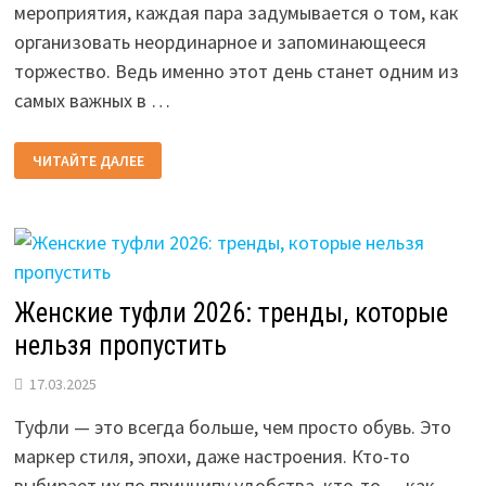
мероприятия, каждая пара задумывается о том, как
организовать неординарное и запоминающееся
торжество. Ведь именно этот день станет одним из
самых важных в …
ТОП-10
ЧИТАЙТЕ ДАЛЕЕ
МОДНЫЕ
ЦВЕТА
ДЛЯ
СВАДЬБЫ
2026
ГОДА
Женские туфли 2026: тренды, которые
нельзя пропустить
17.03.2025
Туфли — это всегда больше, чем просто обувь. Это
маркер стиля, эпохи, даже настроения. Кто-то
выбирает их по принципу удобства, кто-то — как