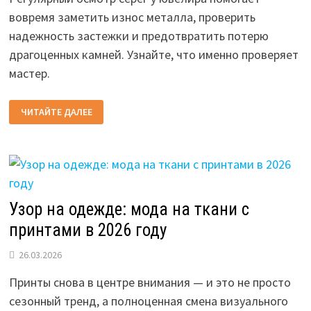
вовремя заметить износ металла, проверить
надежность застежки и предотвратить потерю
драгоценных камней. Узнайте, что именно проверяет
мастер.
ЕЖЕГОДНЫЙ
ЧИТАЙТЕ ДАЛЕЕ
ОСМОТР
СЕРЁГ
У
ЮВЕЛИРА:
ЗАЧЕМ
ОН
НУЖЕН
И
ЧТО
ПРОВЕРЯЮТ
Узор на одежде: мода на ткани с
принтами в 2026 году
26.03.2026
Принты снова в центре внимания — и это не просто
сезонный тренд, а полноценная смена визуального