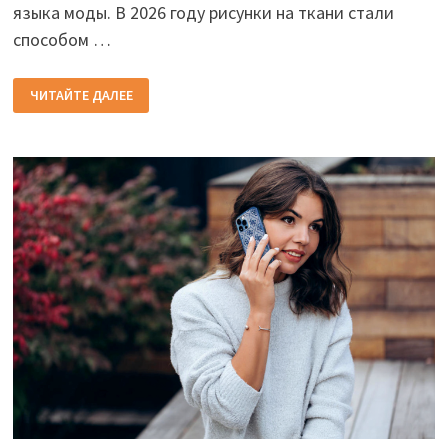
языка моды. В 2026 году рисунки на ткани стали
способом …
УЗОР
ЧИТАЙТЕ ДАЛЕЕ
НА
ОДЕЖДЕ:
МОДА
НА
ТКАНИ
С
ПРИНТАМИ
В
2026
ГОДУ