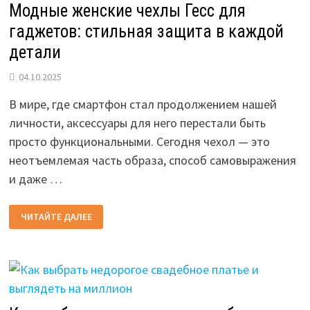
Модные женские чехлы Гесс для
гаджетов: стильная защита в каждой
детали
04.10.2025
В мире, где смартфон стал продолжением нашей
личности, аксессуары для него перестали быть
просто функциональными. Сегодня чехол — это
неотъемлемая часть образа, способ самовыражения
и даже …
МОДНЫЕ
ЧИТАЙТЕ ДАЛЕЕ
ЖЕНСКИЕ
ЧЕХЛЫ
ГЕСС
ДЛЯ
ГАДЖЕТОВ:
СТИЛЬНАЯ
ЗАЩИТА
В
КАЖДОЙ
ДЕТАЛИ