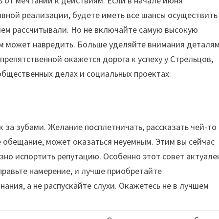
 от мечтаний к действиям. Если в начале июня
тивной реализации, будете иметь все шансы осуществить
чем рассчитывали. Но не включайте самую высокую
ам может навредить. Больше уделяйте внимания деталям
спрепятственной окажется дорога к успеху у Стрельцов,
общественных делах и социальных проектах.
 за зубами. Желание посплетничать, рассказать чей-то
е обещание, может оказаться неуемным. Этим вы сейчас
зно испортить репутацию. Особенно этот совет актуале
правьте намерение, и лучше приобретайте
ания, а не распускайте слухи. Окажетесь не в лучшем