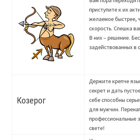
Вам пора переходить
приступите к их ак
желаемое быстрее, 
скорость. Спешка в
В них – решение. Бе
задействованных в 
Держите крепче язык
секрет и дать пусто
Козерог
себе способны серье
для мужчин. Перена
профессиональные зн
свете!