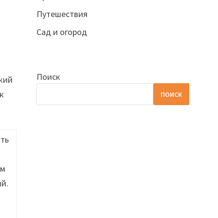
Путешествия
Сад и огород
я
Поиск
ский
к
ПОИСК
ать
ам
й.