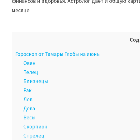
финансов и здоровья. Астролог дает и общую карт
месяце.
Сод
Гороскоп от Тамары Глобы на июнь
Овен
Телец
Близнецы
Рак
Лев
Дева
Весы
Скорпион
Стрелец