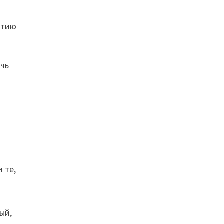
итию
ичь
 те,
ый,