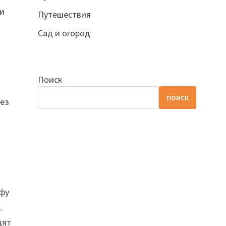
 и
Путешествия
Сад и огород
Поиск
ПОИСК
без
ифу
.
дят