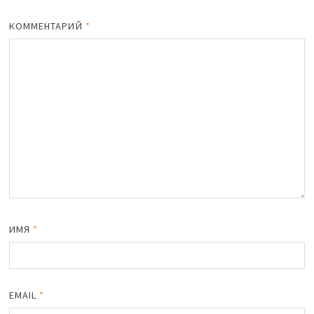
iki
ть
КОММЕНТАРИЙ
*
ИМЯ
*
EMAIL
*