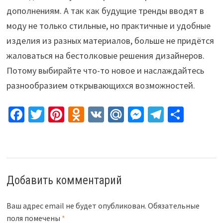
дополнениям. А так как будущие тренды вводят в
моду не только стильные, но практичные и удобные
изделия из разных материалов, больше не придётся
жаловаться на бестолковые решения дизайнеров.
Потому выбирайте что-то новое и наслаждайтесь
разнообразием открывающихся возможностей.
Fa
T
Pi
O
V
M
M
Te
О
ce
wi
nt
d
K
ai
es
le
т
b
tt
er
n
l.
se
gr
п
o
er
es
o
R
n
a
р
o
t
kl
u
ge
m
а
Добавить комментарий
k
as
r
в
sn
и
Ваш адрес email не будет опубликован.
Обязательные
поля помечены
*