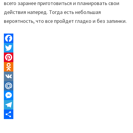
всего заранее приготовиться и планировать свои
действия наперед. Тогда есть небольшая
вероятность, что все пройдет гладко и без запинки.
F
a
T
c
w
P
e
i
i
O
b
t
n
d
V
o
t
t
n
K
M
o
e
e
o
a
M
k
r
r
k
i
e
T
e
l
l
s
e
О