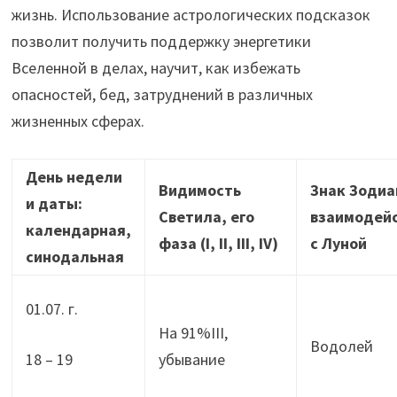
жизнь. Использование астрологических подсказок
позволит получить поддержку энергетики
Вселенной в делах, научит, как избежать
опасностей, бед, затруднений в различных
жизненных сферах.
День недели
Видимость
Знак Зодиа
и даты:
Светила, его
взаимодей
календарная,
фаза (
I,
II,
III,
IV)
с Луной
синодальная
01.07. г.
На 91%III,
Водолей
18 – 19
убывание