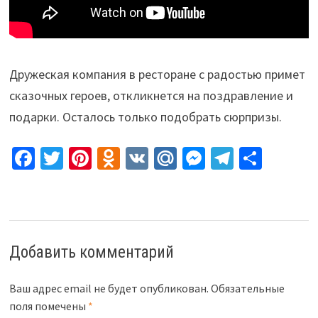
Дружеская компания в ресторане с радостью примет
сказочных героев, откликнется на поздравление и
подарки. Осталось только подобрать сюрпризы.
Fa
T
Pi
O
V
M
M
Te
О
ce
wi
nt
d
K
ai
es
le
т
b
tt
er
n
l.
se
gr
п
o
er
es
o
R
n
a
р
o
t
kl
u
ge
m
а
Добавить комментарий
k
as
r
в
sn
и
Ваш адрес email не будет опубликован.
Обязательные
поля помечены
*
iki
ть