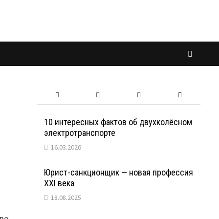
10 интересных фактов об двухколёсном
электротранспорте
16.03.2026
Юрист-санкционщик — новая профессия
XXI века
18.08.2025
тве