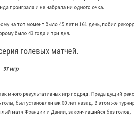
да проиграла и не набрала ни одного очка.
ому на тот момент было 45 лет и 161 день, побил рекор
рому было 43 года и три дня.
серия голевых матчей.
37 игр
так много результативных игр подряд. Предыдущий рек
 голы, был установлен аж 60 лет назад. В этом же турни
нылый матч Франции и Дании, закончившийся без голов,