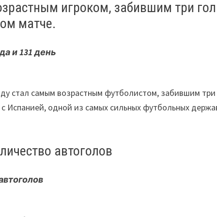
зрастным игроком, забившим три гол
ом матче.
ода
и 131
день
алду стал самым возрастным футболистом, забившим три
е с Испанией, одной из самых сильных футбольных держа
личество автоголов
 автоголов