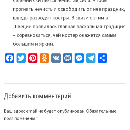
селений скитается нечистая сила. Чтобы
прогнать нечисть и освободить от нее праздник,
шведы разводят костры. В связи с этим в
Швеции появилась главная пасхальная традиция
– соревноваться, чей костер окажется самым
большим и ярким.
Fa
T
Pi
O
V
M
M
Te
О
ce
wi
nt
d
K
ai
es
le
т
b
tt
er
n
l.
se
gr
п
o
er
es
o
R
n
a
р
o
t
kl
u
ge
m
а
Добавить комментарий
k
as
r
в
sn
и
Ваш адрес email не будет опубликован.
Обязательные
поля помечены
*
iki
ть