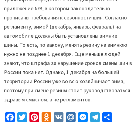
приложение №8, в котором законодательно
прописаны требования к сезонности шин. Согласно
регламенту, зимой (декабрь, январь, февраль) на
автомобиле должны быть установлены зимние
шины. То есть, по закону, менять резину на зимнюю
нужно не позднее 1 декабря. Еще меньше людей
знают, что штрафа за нарушение сроков смены шин в
России пока нет. Однако, 1 декабря на большей
территории России уже во всю хозяйничает зима,
поэтому при смене резины стоит руководствоваться
здравым смыслом, а не регламентов.
Fa
T
Pi
O
V
M
M
Te
О
ce
wi
nt
d
K
ai
es
le
т