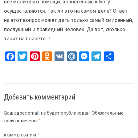
все молитвы о помощи, вознесённые к Богу
осуществляются. Так ли это на самом деле? Ответ
на этот вопрос может дать только самый смиренный,
послушный и праведный человек. Да вот, сколько
таких на планете..?
Fa
T
Pi
O
V
M
M
Te
О
ce
wi
nt
d
K
ai
es
le
т
b
tt
er
n
l.
se
gr
п
o
er
es
o
R
n
a
р
o
t
kl
u
ge
m
а
Добавить комментарий
k
as
r
в
sn
и
Ваш адрес email не будет опубликован.
Обязательные
поля помечены
*
iki
ть
КОММЕНТАРИЙ
*