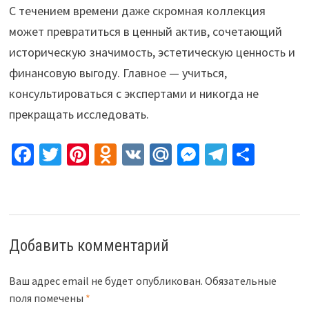
С течением времени даже скромная коллекция
может превратиться в ценный актив, сочетающий
историческую значимость, эстетическую ценность и
финансовую выгоду. Главное — учиться,
консультироваться с экспертами и никогда не
прекращать исследовать.
Fa
T
Pi
O
V
M
M
Te
О
ce
wi
nt
d
K
ai
es
le
т
b
tt
er
n
l.
se
gr
п
o
er
es
o
R
n
a
р
o
t
kl
u
ge
m
а
Добавить комментарий
k
as
r
в
sn
и
Ваш адрес email не будет опубликован.
Обязательные
поля помечены
*