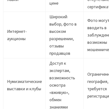
цене
сертифика
Широкий
Фото могу
выбор, фото в
вводить в
Интернет-
высоком
заблужден
аукционы
разрешении,
возможны
отзывы
мошенниче
продавцов
Доступ к
экспертам,
Ограничен
возможность
Нумизматические
география,
осмотра
выставки и клубы
требуется
«вживую»,
регистрац
обмен
знаниями