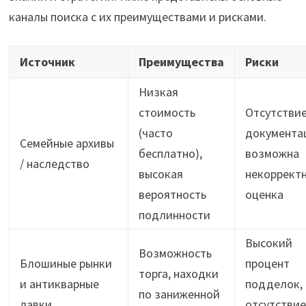
каналы поиска с их преимуществами и рисками.
Источник
Преимущества
Риски
Низкая
стоимость
Отсутстви
(часто
документа
Семейные архивы
бесплатно),
возможна
/ наследство
высокая
некоррект
вероятность
оценка
подлинности
Высокий
Возможность
Блошиные рынки
процент
торга, находки
и антикварные
подделок,
по заниженной
лавки
отсутствие