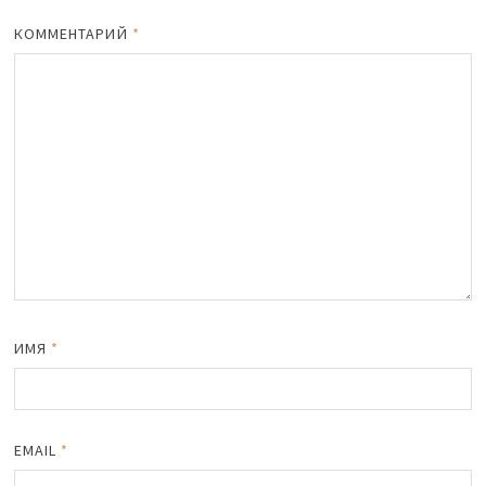
iki
ть
КОММЕНТАРИЙ
*
ИМЯ
*
EMAIL
*