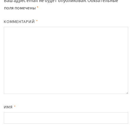
sn
и
Ваш адрес email не будет опубликован.
Обязательные
поля помечены
*
iki
ть
КОММЕНТАРИЙ
*
ИМЯ
*