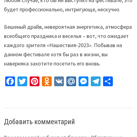
любом случае, кто бы ни выступил на фестивале, это
будет профессионально, интригующе, нескучно.
Бешеный драйв, невероятная энергетика, атмосфера
всеобщего праздника и веселья – вот, что ожидает
каждого зрителя «Нашествия-2023». Побывав на
данном фестивале хотя бы раз в жизни, вы
наверняка захотите посетить его вновь.
Fa
T
Pi
O
V
M
M
Te
О
ce
wi
nt
d
K
ai
es
le
т
b
tt
er
n
l.
se
gr
п
o
er
es
o
R
n
a
р
o
t
kl
u
ge
m
а
Добавить комментарий
k
as
r
в