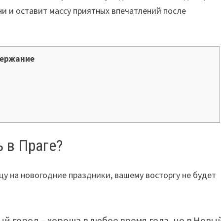
ни и оставит массу приятных впечатлений после
ержание
 в Праге?
цу на новогодние праздники, вашему восторгу не будет
й город – хороша в любое время года, но в Новы