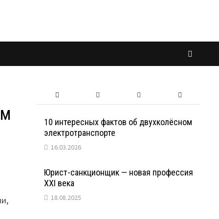
ым
10 интересных фактов об двухколёсном
электротранспорте
16.03.2026
Юрист-санкционщик — новая профессия
XXI века
18.08.2025
ии,