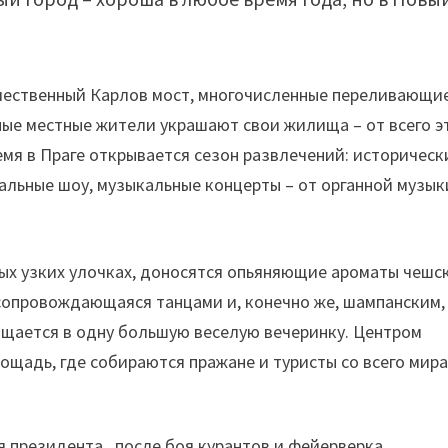
чественный Карлов мост, многочисленные переливающи
ые местные жители украшают свои жилища – от всего э
емя в Праге открывается сезон развлечений: историческ
альные шоу, музыкальные концерты – от органной музык
ых узких улочках, доносятся опьяняющие ароматы чешс
 сопровождающаяся танцами и, конечно же, шампанским,
ащается в одну большую веселую вечеринку. Центром
ощадь, где собираются пражане и туристы со всего мира
я президента, после боя курантов и фейерверка,