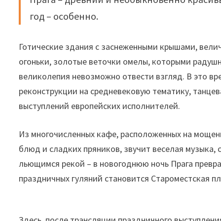
год – особенно.
Готические здания с заснеженными крышами, вели
огоньки, золотые веточки омелы, которыми радушн
великолепия невозможно отвести взгляд. В это вр
реконструкции на средневековую тематику, танцев
выступлений европейских исполнителей.
Из многочисленных кафе, расположенных на мощен
блюд и сладких пряников, звучит веселая музыка,
льющимся рекой – в новогоднюю ночь Прага превр
праздничных гуляний становится Староместская пл
Здесь, после трансляции праздничного выступлени