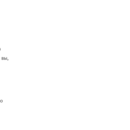
0
 вы,
ко
е