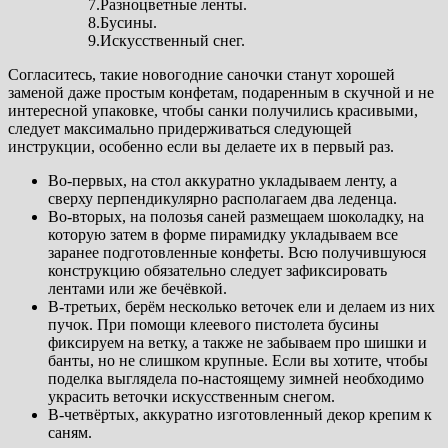
7.Разноцветные ленты.
8.Бусины.
9.Искусственный снег.
Согласитесь, такие новогодние саночки станут хорошей
заменой даже простым конфетам, подаренным в скучной и не
интересной упаковке, чтобы санки получились красивыми,
следует максимально придерживаться следующей
инструкции, особенно если вы делаете их в первый раз.
Во-первых, на стол аккуратно укладываем ленту, а
сверху перпендикулярно располагаем два леденца.
Во-вторых, на полозья саней размещаем шоколадку, на
которую затем в форме пирамидку укладываем все
заранее подготовленные конфеты. Всю получившуюся
конструкцию обязательно следует зафиксировать
лентами или же бечёвкой.
В-третьих, берём несколько веточек ели и делаем из них
пучок. При помощи клеевого пистолета бусины
фиксируем на ветку, а также не забываем про шишки и
банты, но не слишком крупные. Если вы хотите, чтобы
поделка выглядела по-настоящему зимней необходимо
украсить веточки искусственным снегом.
В-четвёртых, аккуратно изготовленный декор крепим к
саням.