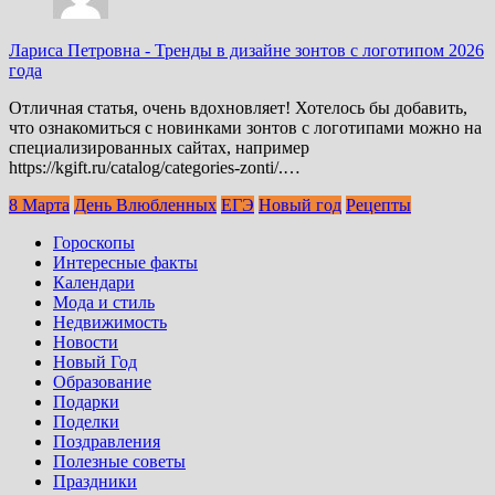
Лариса Петровна
-
Тренды в дизайне зонтов с логотипом 2026
года
Отличная статья, очень вдохновляет! Хотелось бы добавить,
что ознакомиться с новинками зонтов с логотипами можно на
специализированных сайтах, например
https://kgift.ru/catalog/categories-zonti/.…
8 Марта
День Влюбленных
ЕГЭ
Новый год
Рецепты
Гороскопы
Интересные факты
Календари
Мода и стиль
Недвижимость
Новости
Новый Год
Образование
Подарки
Поделки
Поздравления
Полезные советы
Праздники