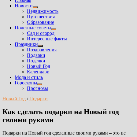
Главная
Новости
Показать
Недвижимость
подменю
Путешествия
Образование
Полезные советы
Показать
Сад и огород
подменю
Интересные факты
Праздники
Показать
Поздравления
подменю
Подарки
Поделки
Новый Год
Календари
Мода и стиль
Гороскопы
Показать
Прогнозы
подменю
Новый Год
/
Подарки
Как сделать подарки на Новый год
своими руками
Подарки на Новый год сделанные своими руками – это не