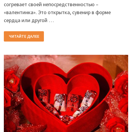
согревает своей непосредственностью –
«валентинка». Это открытка, сувенир в форме
сердца или другой …
ПЕЧЕНЬЕ
ЧИТАЙТЕ ДАЛЕЕ
НА
14
ФЕВРАЛЯ
В
2026
ГОДУ
СЪЕДОБНЫЙ
ПОДАРОК
СВОИМИ
РУКАМИ