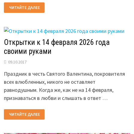
ДЕНЬ
ЧИТАЙТЕ ДАЛЕЕ
СВЯТОГО
ВАЛЕНТИНА
В
2026
ГОДУ:
ПОЗДРАВЛЕНИЯ
ДЕВУШКЕ,
НЕДОРОГИЕ
Открытки к 14 февраля 2026 года
ПОДАРКИ
своими руками
09.10.2017
Праздник в честь Святого Валентина, покровителя
всех влюбленных, никого не оставляет
равнодушным. Когда же, как не на 14 февраля,
признаваться в любви и слышать в ответ …
ОТКРЫТКИ
ЧИТАЙТЕ ДАЛЕЕ
К
14
ФЕВРАЛЯ
2026
ГОДА