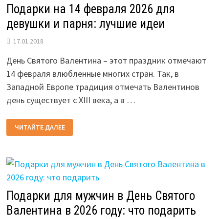
Подарки на 14 февраля 2026 для
девушки и парня: лучшие идеи
17.01.2018
День Святого Валентина – этот праздник отмечают
14 февраля влюбленные многих стран. Так, в
Западной Европе традиция отмечать Валентинов
день существует с XIII века, а в …
ПОДАРКИ
ЧИТАЙТЕ ДАЛЕЕ
НА
14
ФЕВРАЛЯ
2026
ДЛЯ
ДЕВУШКИ
И
ПАРНЯ:
ЛУЧШИЕ
ИДЕИ
Подарки для мужчин в День Святого
Валентина в 2026 году: что подарить