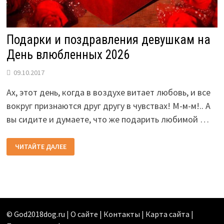
Подарки и поздравления девушкам на
День влюбленных 2026
09.10.2017
Ах, этот день, когда в воздухе витает любовь, и все
вокруг признаются друг другу в чувствах! М-м-м!.. А
вы сидите и думаете, что же подарить любимой …
ПОДАРКИ
ЧИТАЙТЕ ДАЛЕЕ
И
ПОЗДРАВЛЕНИЯ
ДЕВУШКАМ
НА
ДЕНЬ
ВЛЮБЛЕННЫХ
2026
©
God2018dog.ru
|
О сайте | Контакты
|
Карта сайта
|