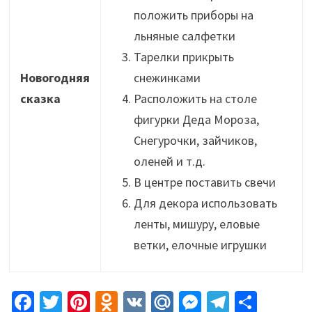
положить приборы на
льняные салфетки
Тарелки прикрыть
Новогодняя
снежинками
сказка
Расположить на столе
фигурки Деда Мороза,
Снегурочки, зайчиков,
оленей и т.д.
В центре поставить свечи
Для декора использовать
ленты, мишуру, еловые
ветки, елочные игрушки
Fa
T
Pi
O
V
M
M
Te
О