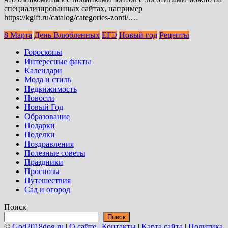
специализированных сайтах, например
https://kgift.ru/catalog/categories-zonti/.…
8 Марта
День Влюбленных
ЕГЭ
Новый год
Рецепты
Гороскопы
Интересные факты
Календари
Мода и стиль
Недвижимость
Новости
Новый Год
Образование
Подарки
Поделки
Поздравления
Полезные советы
Праздники
Прогнозы
Путешествия
Сад и огород
Поиск
Поиск
©
God2018dog.ru
|
О сайте | Контакты
|
Карта сайта
|
Политика