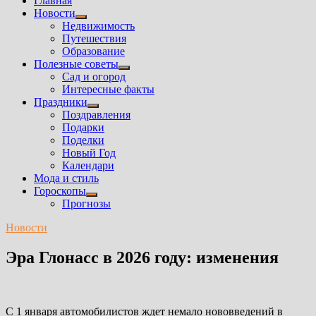
Главная
Новости
Показать
Недвижимость
подменю
Путешествия
Образование
Полезные советы
Показать
Сад и огород
подменю
Интересные факты
Праздники
Показать
Поздравления
подменю
Подарки
Поделки
Новый Год
Календари
Мода и стиль
Гороскопы
Показать
Прогнозы
подменю
Новости
Эра Глонасс в 2026 году: изменения
С 1 января автомобилистов ждет немало нововведений в