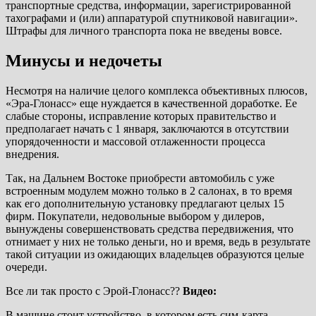
транспортные средства, информации, зарегистрированной
тахографами и (или) аппаратурой спутниковой навигации».
Штрафы для личного транспорта пока не введены вовсе.
Минусы и недочеты
Несмотря на наличие целого комплекса объективных плюсов,
«Эра-Глонасс» еще нуждается в качественной доработке. Ее
слабые стороны, исправление которых правительство и
предполагает начать с 1 января, заключаются в отсутствии
упорядоченности и массовой отлаженности процесса
внедрения.
Так, на Дальнем Востоке приобрести автомобиль с уже
встроенным модулем можно только в 2 салонах, в то время
как его дополнительную установку предлагают целых 15
фирм. Покупатели, недовольные выбором у дилеров,
вынуждены совершенствовать средства передвижения, что
отнимает у них не только деньги, но и время, ведь в результате
такой ситуации из ожидающих владельцев образуются целые
очереди.
Все ли так просто с Эрой-Глонасс??
Видео:
В машине стоит устройство, в котором есть сим-карта