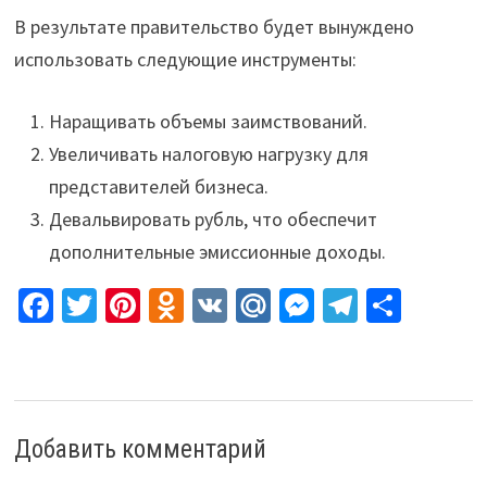
В результате правительство будет вынуждено
использовать следующие инструменты:
Наращивать объемы заимствований.
Увеличивать налоговую нагрузку для
представителей бизнеса.
Девальвировать рубль, что обеспечит
дополнительные эмиссионные доходы.
Fa
T
Pi
O
V
M
M
Te
О
ce
wi
nt
d
K
ai
es
le
т
b
tt
er
n
l.
se
gr
п
o
er
es
o
R
n
a
р
o
t
kl
u
ge
m
а
Добавить комментарий
k
as
r
в