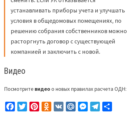
устанавливать приборы учета и улучшать
условия в общедомовых помещениях, по
решению собрания собственников можно
расторгнуть договор с существующей
компанией и заключить с новой.
Видео
Посмотрите
видео
о новых правилах расчета ОДН:
Fa
T
Pi
O
V
M
M
Te
О
ce
wi
nt
d
K
ai
es
le
т
b
tt
er
n
l.
se
gr
п
o
er
es
o
R
n
a
р