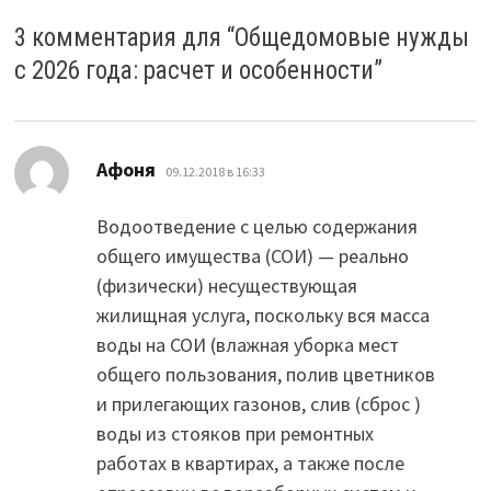
o
t
kl
u
ge
m
а
3 комментария для “
Общедомовые нужды
k
as
r
в
с 2026 года: расчет и особенности
”
sn
и
iki
ть
:
Афоня
09.12.2018 в 16:33
Водоотведение с целью содержания
общего имущества (СОИ) — реально
(физически) несуществующая
жилищная услуга, поскольку вся масса
воды на СОИ (влажная уборка мест
общего пользования, полив цветников
и прилегающих газонов, слив (сброс )
воды из стояков при ремонтных
работах в квартирах, а также после