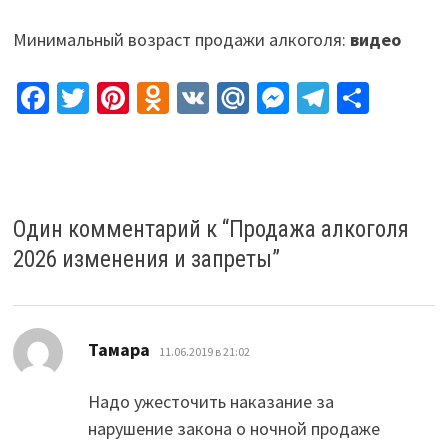
Минимальный возраст продажи алкоголя:
видео
Fa
T
Pi
O
V
M
M
Te
О
ce
wi
nt
d
K
ai
es
le
т
b
tt
er
n
l.
se
gr
п
o
er
es
o
R
n
a
р
o
t
kl
u
ge
m
а
Один комментарий к “
Продажа алкоголя
k
as
r
в
2026 изменения и запреты
”
sn
и
iki
ть
:
Тамара
11.06.2019 в 21:02
Надо ужесточить наказание за
нарушение закона о ночной продаже