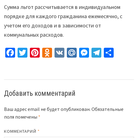
Сумма льгот рассчитывается в индивидуальном
порядке для каждого гражданина ежемесячно, с
учетом его доходов и в зависимости от
коммунальных расходов.
Fa
T
Pi
O
V
M
M
Te
О
ce
wi
nt
d
K
ai
es
le
т
b
tt
er
n
l.
se
gr
п
o
er
es
o
R
n
a
р
o
t
kl
u
ge
m
а
Добавить комментарий
k
as
r
в
sn
и
Ваш адрес email не будет опубликован.
Обязательные
поля помечены
*
iki
ть
КОММЕНТАРИЙ
*