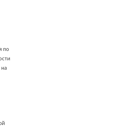
я по
ости
 на
ой