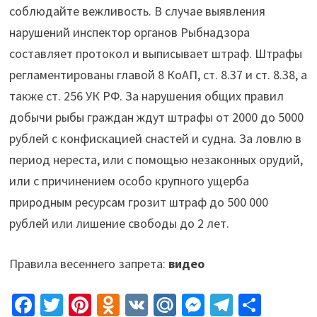
соблюдайте вежливость. В случае выявления
нарушений инспектор органов Рыбнадзора
составляет протокол и выписывает штраф. Штрафы
регламентированы главой 8 КоАП, ст. 8.37 и ст. 8.38, а
также ст. 256 УК РФ. За нарушения общих правил
добычи рыбы граждан ждут штрафы от 2000 до 5000
рублей с конфискацией снастей и судна. За ловлю в
период нереста, или с помощью незаконных орудий,
или с причинением особо крупного ущерба
природным ресурсам грозит штраф до 500 000
рублей или лишение свободы до 2 лет.
Правила весеннего запрета:
видео
Fa
T
Pi
O
V
M
M
Te
О