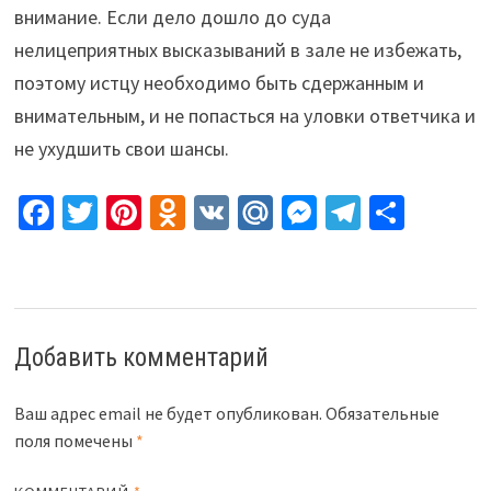
внимание. Если дело дошло до суда
нелицеприятных высказываний в зале не избежать,
поэтому истцу необходимо быть сдержанным и
внимательным, и не попасться на уловки ответчика и
не ухудшить свои шансы.
Fa
T
Pi
O
V
M
M
Te
О
ce
wi
nt
d
K
ai
es
le
т
b
tt
er
n
l.
se
gr
п
o
er
es
o
R
n
a
р
o
t
kl
u
ge
m
а
Добавить комментарий
k
as
r
в
sn
и
Ваш адрес email не будет опубликован.
Обязательные
поля помечены
*
iki
ть