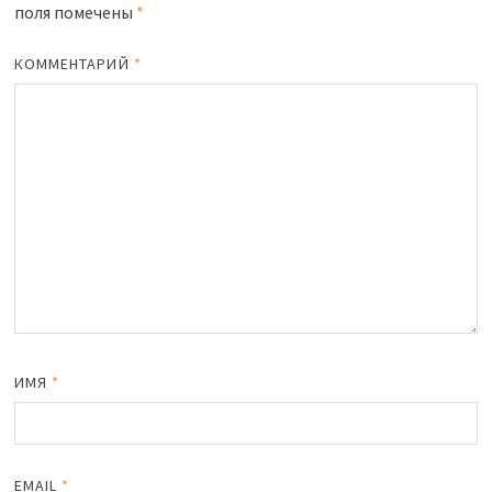
поля помечены
*
iki
ть
КОММЕНТАРИЙ
*
ИМЯ
*
EMAIL
*