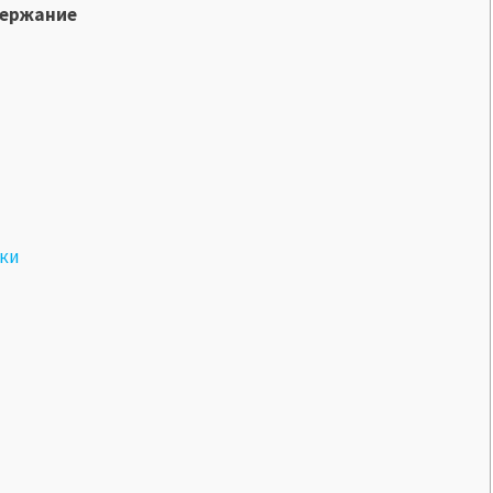
ержание
вки