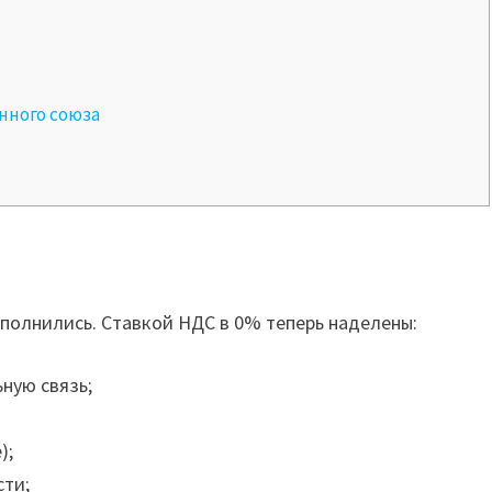
нного союза
ополнились. Ставкой НДС в 0% теперь наделены:
ную связь;
);
сти;